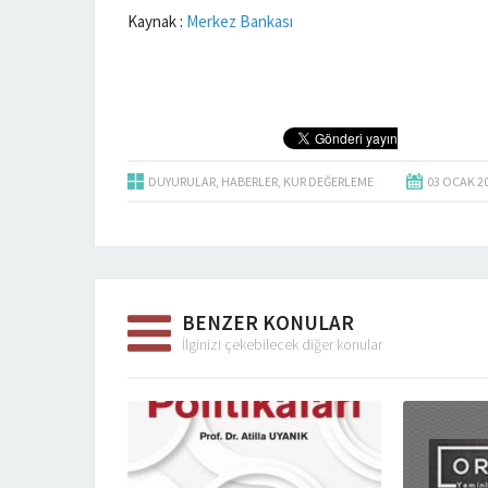
Kaynak :
Merkez Bankası
DUYURULAR
,
HABERLER
,
KUR DEĞERLEME
03 OCAK
2
BENZER KONULAR
İlginizi çekebilecek diğer konular