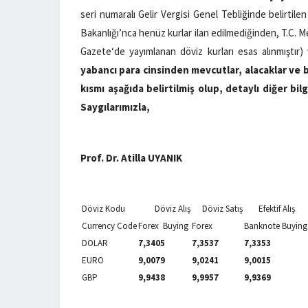
seri numaralı Gelir Vergisi Genel Tebliğinde belirti
Bakanlığı’nca henüz kurlar ilan edilmediğinden, T.C. Me
Gazete‘de yayımlanan döviz kurları esas alınmıştır)
yabancı para cinsinden mevcutlar, alacaklar ve b
kısmı aşağıda belirtilmiş olup, detaylı diğer bilg
Saygılarımızla,
Prof. Dr. Atilla UYANIK
Döviz Kodu
Döviz Alış
Döviz Satış
Efektif Alış
Currency Code
Forex Buying
Forex
Banknote Buying
DOLAR
7,3405
7,3537
7,3353
EURO
9,0079
9,0241
9,0015
GBP
9,9438
9,9957
9,9369