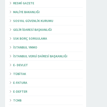
RESMI GAZETE
MALIYE BAKANLIĞI
SOSYAL GÜVENLIK KURUMU
GELIR İDARESI BAŞKANLIĞI
SSK BORÇ SORGULAMA
İSTANBUL YMMO
İSTANBUL VERGI DAIRESI BAŞKANLIĞI
E- DEVLET
TÜBITAK
E-FATURA
E-DEFTER
TCMB