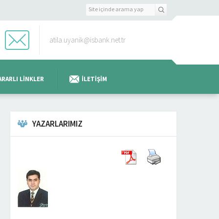
atila.uyanik@isbank.net.tr
ARARLI LINKLER
İLETIŞIM
YAZARLARIMIZ