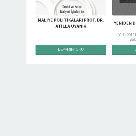
MALIYE POLITIKALARI PROF. DR.
YENIDEN D
ATILLA UYANIK
30.11.2018 
Baka
Başkanlığı) t
nolu VERGİ 
DEVAMINI OKU