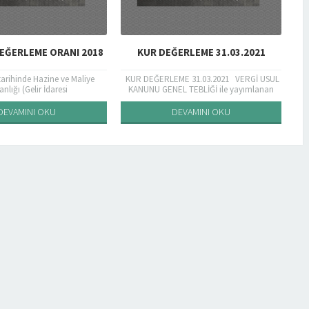
EĞERLEME ORANI 2018
KUR DEĞERLEME 31.03.2021
tarihinde Hazine ve Maliye
KUR DEĞERLEME 31.03.2021 VERGİ USUL
Sİ
nlığı (Gelir İdaresi
KANUNU GENEL TEBLİĞİ ile yayımlanan
arafından yayınlanan 503 sıra
(TCMB tarafından belirlenen)ve 31.03.2021
USUL KANUNU GENEL TEBLİĞİ
tarihi itibariyle, borsada rayici
DEVAMINI OKU
DEVAMINI OKU
ile; 213...
bulunmayan...