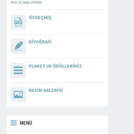
Prof. Dr Atilla UYANIK
ÖZGEÇMIŞ
BIYOĞRAFI
PLAKET VE ÖDÜLLERIMIZ
RESIM GALERISI
MENÜ