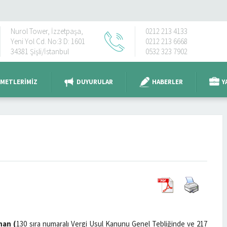
Nurol Tower, İzzetpaşa,
0212 213 4133
Yeni Yol Cd. No:3 D: 1601
0212 213 6668
34381 Şişli/İstanbul
0532 323 7902
ZMETLERIMIZ
DUYURULAR
HABERLER
Y
nan (
130 sıra numaralı Vergi Usul Kanunu Genel Tebliğinde ve 217