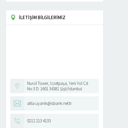
İLETİŞİM BİLGİLERİMİZ
SİRKÜLER NO 2020-390-10-
DEFTER TASDIKLERI 2019
DEFTER TASDIKLERI
RKÜLER NO : 2018/ 375-10
SİRKÜLER NO : 2020/ 390-
...
...
DEVAMINI OKU
DEVAMINI OKU
Nurol Tower, İzzetpaşa, Yeni Yol Cd.
No:3 D: 1601 34381 Şişli/İstanbul
atila.uyanik@isbank.net.tr
0212 213 4133