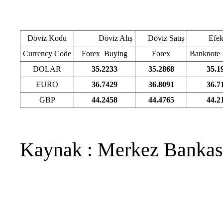
Döviz Kodu
Döviz Alış
Döviz Satış
Efekti
Currency Code
Forex Buying
Forex
Banknote
DOLAR
35.2233
35.2868
35.1
EURO
36.7429
36.8091
36.7
GBP
44.2458
44.4765
44.2
Kaynak :
Merkez Bankas